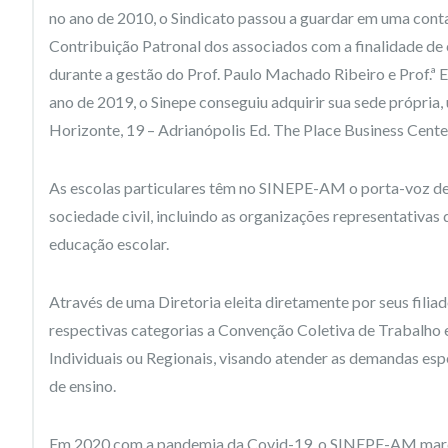
no ano de 2010, o Sindicato passou a guardar em uma cont
Contribuição Patronal dos associados com a finalidade de 
durante a gestão do Prof. Paulo Machado Ribeiro e Prof.ª E
ano de 2019, o Sinepe conseguiu adquirir sua sede própria,
Horizonte, 19 – Adrianópolis Ed. The Place Business Center
As escolas particulares têm no SINEPE-AM o porta-voz de s
sociedade civil, incluindo as organizações representativas 
educação escolar.
Através de uma Diretoria eleita diretamente por seus fili
respectivas categorias a Convenção Coletiva de Trabalho e
Individuais ou Regionais, visando atender as demandas esp
de ensino.
Em 2020 com a pandemia da Covid-19, o SINEPE-AM marcou 