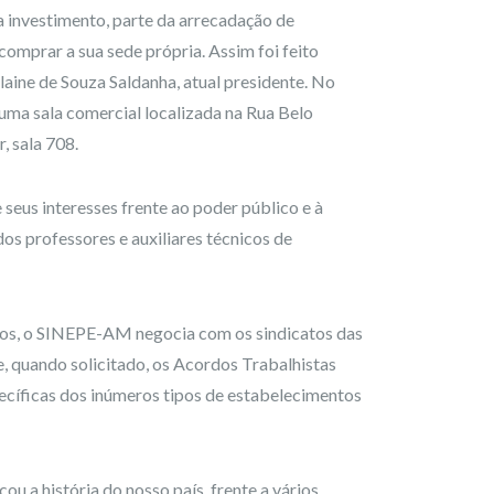
a investimento, parte da arrecadação de
comprar a sua sede própria. Assim foi feito
laine de Souza Saldanha, atual presidente. No
 uma sala comercial localizada na Rua Belo
, sala 708.
eus interesses frente ao poder público e à
dos professores e auxiliares técnicos de
ados, o SINEPE-AM negocia com os sindicatos das
, quando solicitado, os Acordos Trabalhistas
ecíficas dos inúmeros tipos de estabelecimentos
a história do nosso país, frente a vários