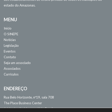
estado do Amazonas.
MENU
Início
O SINEPE
Notícias
Legislação
Eventos
Contato
Seja um associado
Associados
Currículos
ENDEREÇO
Rua Belo Horizonte, nº19, sala 708
The Place Business Center
Adrianópolis. Manaus, AM - Brasil