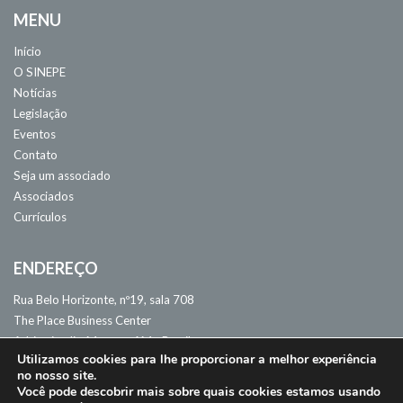
MENU
Início
O SINEPE
Notícias
Legislação
Eventos
Contato
Seja um associado
Associados
Currículos
ENDEREÇO
Rua Belo Horizonte, nº19, sala 708
The Place Business Center
Adrianópolis. Manaus, AM - Brasil
Utilizamos cookies para lhe proporcionar a melhor experiência
CEP: 69057-060
no nosso site.
Você pode descobrir mais sobre quais cookies estamos usando