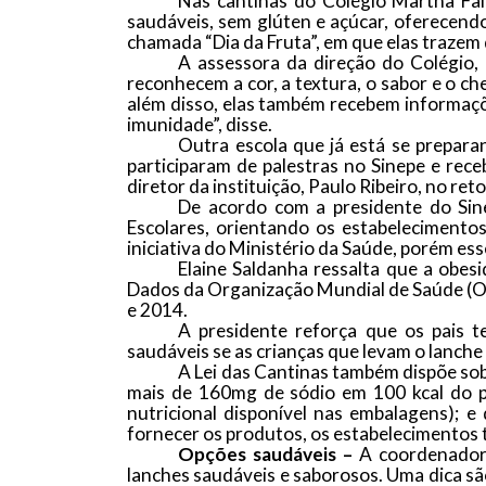
Nas cantinas do Colégio Martha Falc
saudáveis, sem glúten e açúcar, oferecend
chamada “Dia da Fruta”, em que elas trazem 
A assessora da direção do Colégio, 
reconhecem a cor, a textura, o sabor e o c
além disso, elas também recebem informaçõe
imunidade”, disse.
Outra escola que já está se preparan
participaram de palestras no
Sinepe
e rece
diretor da instituição, Paulo Ribeiro, no ret
De acordo com a presidente do
Sin
Escolares, orientando os estabelecimentos
iniciativa do Ministério da Saúde, porém ess
Elaine Saldanha ressalta que a obesi
Dados da Organização Mundial de Saúde (O
e 2014.
A presidente reforça que os pais 
saudáveis se as crianças que levam o lanche
A Lei das Cantinas também dispõe sob
mais de 160mg de sódio em 100 kcal do pr
nutricional disponível nas embalagens);
fornecer os produtos, os estabelecimentos
Opções saudáveis –
A coordenadora
lanches saudáveis e saborosos. Uma dica são