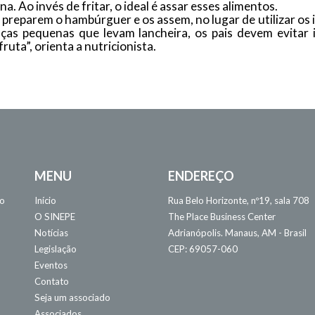
a. Ao invés de fritar, o ideal é assar esses alimentos.
preparem o hambúrguer e os assem, no lugar de utilizar os i
ças pequenas que levam lancheira, os pais devem evitar in
uta”, orienta a nutricionista.
MENU
ENDEREÇO
 o
Início
Rua Belo Horizonte, nº19, sala 708
O SINEPE
The Place Business Center
Notícias
Adrianópolis. Manaus, AM - Brasil
Legislação
CEP: 69057-060
Eventos
Contato
Seja um associado
Associados