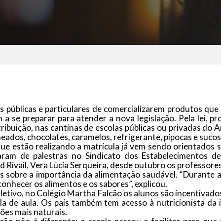
as públicas e particulares de comercializarem produtos que 
 a se preparar para atender a nova legislação. Pela lei, p
tribuição, nas cantinas de escolas públicas ou privadas do 
eados, chocolates, caramelos, refrigerante, pipocas e sucos
que estão realizando a matrícula já vem sendo orientados so
param de palestras no Sindicato dos Estabelecimentos 
d Rivail, Vera Lúcia Serqueira, desde outubro os professore
s sobre a importância da alimentação saudável. “Durante as
conhecer os alimentos e os sabores”, explicou.
letivo, no Colégio Martha Falcão os alunos são incentivados
ala de aula. Os pais também tem acesso à nutricionista da i
ões mais naturais.