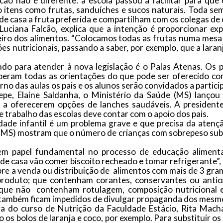
ão não é diferente: a escola passou a facilitar para qu
o itens como frutas, sanduíches e sucos naturais. Toda se
de casa a fruta preferida e compartilham com os colegas de 
Luciana Falcão, explica que a intenção é proporcionar e
heiro dos alimentos. “Colocamos todas as frutas numa mesa 
s nutricionais, passando a saber, por exemplo, que a laranj
do para atender à nova legislação é o Palas Atenas. Os pr
beram todas as orientações do que pode ser oferecido c
orno das aulas os pais e os alunos serão convidados a partici
epe
, Elaine Saldanha, o Ministério da Saúde (MS) lanç
 a oferecerem opções de lanches saudáveis. A presidente
e trabalho das escolas deve contar com o apoio dos pais.
dade infantil é um problema grave e que precisa da atenção
MS) mostram que o número de crianças com sobrepeso subiu
tem papel fundamental no processo de educação alimenta
 de casa vão comer biscoito recheado e tomar refrigerante”, 
re a venda ou distribuição de alimentos com mais de 3 gr
oduto; que contenham corantes, conservantes ou antioxi
 e que não contenham rotulagem, composição nutricional 
 também ficam impedidos de divulgar propaganda dos mesm
 do curso de Nutrição da Faculdade Estácio, Rita Macha
 os bolos de laranja e coco, por exemplo. Para substituir o