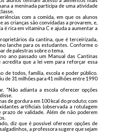
e os alunos tenham acesso a alimentos mais
mana a meninada participa de uma atividade
classe.
xperiências com a comida, em que os alunos
e as crianças são convidadas a provarem, e,
a é rica em vitamina C e ajuda a aumentar a
oprietários da cantina, que é terceirizada,
omo lanche para os estudantes. Conforme o
par de palestras sobre o tema.
ou no ano passado um Manual das Cantinas
 acredita que a lei vem para reforçar essa
 de todos, família, escola e poder público.
 de 31 milhões para 41 milhões entre 1990
r. “Não adianta a escola oferecer opções
disse.
amas de gordura em 100 kcal do produto; com
dantes artificiais (observada a rotulagem
e prazo de validade. Além de não poderem
os.
do, diz que é possível oferecer opções de
s salgadinhos, a professora sugere que sejam