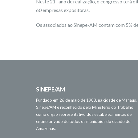
Neste 21º ano de realização, o congresso terá oi
60 empresas expositoras.
Os associados ao Sinepe-AM contam com 5% de 
SINEPE/AM
Fundado em 26 de maio de 1983, na cidade de Manaus,
Sinepe/AM é reconhecido pelo Ministério do Trabalho
como órgão representativo dos estabelecimentos de
ensino privado de todos os municípios do estado do
Amazonas.