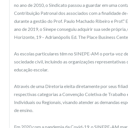
no ano de 2010, o Sindicato passou a guardar em uma cont
Contribuição Patronal dos associados com a finalidade de 
durante a gestão do Prof. Paulo Machado Ribeiro e Prof.ª E
ano de 2019, o Sinepe conseguiu adquirir sua sede própria,
Horizonte, 19 – Adrianópolis Ed. The Place Business Center
As escolas particulares têm no SINEPE-AM o porta-voz de s
sociedade civil, incluindo as organizações representativas 
educação escolar.
Através de uma Diretoria eleita diretamente por seus fili
respectivas categorias a Convenção Coletiva de Trabalho e
Individuais ou Regionais, visando atender as demandas esp
de ensino.
Em 2020 com a pandemia da Covid-19, o SINEPE-AM marcou 