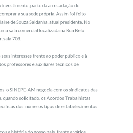
a investimento, parte da arrecadação de
comprar a sua sede própria. Assim foi feito
laine de Souza Saldanha, atual presidente. No
 uma sala comercial localizada na Rua Belo
, sala 708.
eus interesses frente ao poder público e à
dos professores e auxiliares técnicos de
ados, o SINEPE-AM negocia com os sindicatos das
, quando solicitado, os Acordos Trabalhistas
ecíficas dos inúmeros tipos de estabelecimentos
a história do nosso país, frente a vários